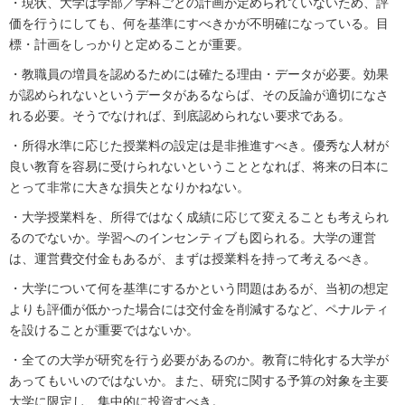
・現状、大学は学部／学科ごとの計画が定められていないため、評
価を行うにしても、何を基準にすべきかが不明確になっている。目
標・計画をしっかりと定めることが重要。
・教職員の増員を認めるためには確たる理由・データが必要。効果
が認められないというデータがあるならば、その反論が適切になさ
れる必要。そうでなければ、到底認められない要求である。
・所得水準に応じた授業料の設定は是非推進すべき。優秀な人材が
良い教育を容易に受けられないということとなれば、将来の日本に
とって非常に大きな損失となりかねない。
・大学授業料を、所得ではなく成績に応じて変えることも考えられ
るのでないか。学習へのインセンティブも図られる。大学の運営
は、運営費交付金もあるが、まずは授業料を持って考えるべき。
・大学について何を基準にするかという問題はあるが、当初の想定
よりも評価が低かった場合には交付金を削減するなど、ペナルティ
を設けることが重要ではないか。
・全ての大学が研究を行う必要があるのか。教育に特化する大学が
あってもいいのではないか。また、研究に関する予算の対象を主要
大学に限定し、集中的に投資すべき。