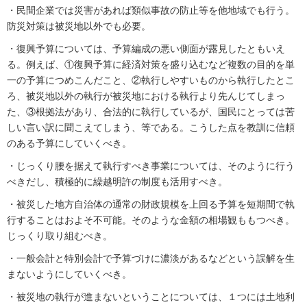
・民間企業では災害があれば類似事故の防止等を他地域でも行う。
防災対策は被災地以外でも必要。
・復興予算については、予算編成の悪い側面が露見したともいえ
る。例えば、①復興予算に経済対策を盛り込むなど複数の目的を単
一の予算につめこんだこと、②執行しやすいものから執行したとこ
ろ、被災地以外の執行が被災地における執行より先んじてしまっ
た、③根拠法があり、合法的に執行しているが、国民にとっては苦
しい言い訳に聞こえてしまう、等である。こうした点を教訓に信頼
のある予算にしていくべき。
・じっくり腰を据えて執行すべき事業については、そのように行う
べきだし、積極的に繰越明許の制度も活用すべき。
・被災した地方自治体の通常の財政規模を上回る予算を短期間で執
行することはおよそ不可能。そのような金額の相場観ももつべき。
じっくり取り組むべき。
・一般会計と特別会計で予算づけに濃淡があるなどという誤解を生
まないようにしていくべき。
・被災地の執行が進まないということについては、１つには土地利