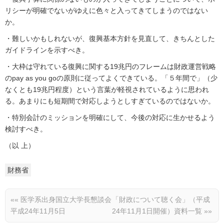
リシーが明確でないがゆえに色々と入ってきてしまうのではない
か。
・難しいかもしれないが、復興基本方針を見直して、きちんとした
ガイドラインを示すべき。
・大枠は守れている復興に関する19兆円のフレームは財政運営戦略
のpay as you goの原則に従ってよくできている。「５年間で」（少
なくとも19兆円程度）という言葉が軽視されているように思われ
る。あまりにも短期間で対応しようとしすぎているのではないか。
・特別会計のミッションを明確にして、今後の対応に生かせるよう
検討すべき。
（以 上）
財務省
««
医学系出身国立大学長懇談会
「財政について聴く会」（平成
平成24年11月5日
24年11月1日開催）資料一覧
»»