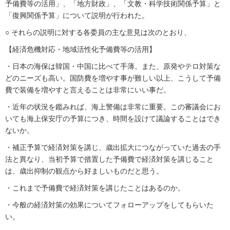
予備費等の活用」、「地方財政」、「文教・科学技術関係予算」と
「復興関係予算」について説明が行われた。
○ それらの説明に対する各委員の主な意見は次のとおり、
【経済危機対応・地域活性化予備費等の活用】
・日本の海保は韓国・中国に比べて手薄。また、原発やテロ対策な
どのニーズも高い。国防費を増やす事が難しい以上、こうして予備
費で装備を増やすと言えることは非常にいい事だ。
・近年の状況を鑑みれば、海上警備は非常に重要。この審議会にお
いても海上保安庁の予算につき、時間を設けて議論することはでき
ないか。
・補正予算で経済対策を講じ、歳出拡大につながっていた過去の手
法と異なり、当初予算で措置した予備費で経済対策を講じること
は、歳出抑制の観点から好ましいものだと思う。
・これまで予備費で経済対策を講じたことはあるのか。
・今般の経済対策の効果についてフォローアップをしてもらいた
い。