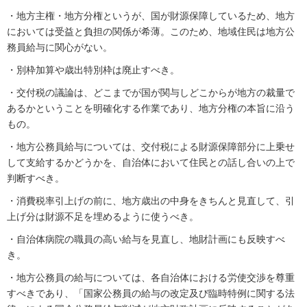
・地方主権・地方分権というが、国が財源保障しているため、地方
においては受益と負担の関係が希薄。このため、地域住民は地方公
務員給与に関心がない。
・別枠加算や歳出特別枠は廃止すべき。
・交付税の議論は、どこまでが国が関与しどこからが地方の裁量で
あるかということを明確化する作業であり、地方分権の本旨に沿う
もの。
・地方公務員給与については、交付税による財源保障部分に上乗せ
して支給するかどうかを、自治体において住民との話し合いの上で
判断すべき。
・消費税率引上げの前に、地方歳出の中身をきちんと見直して、引
上げ分は財源不足を埋めるように使うべき。
・自治体病院の職員の高い給与を見直し、地財計画にも反映すべ
き。
・地方公務員の給与については、各自治体における労使交渉を尊重
すべきであり、「国家公務員の給与の改定及び臨時特例に関する法