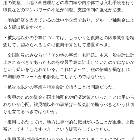
用の調整、土地区画整理などの専門家や自治体では入札手続を行う
職員などのマンパワーの不足が問題。支援体制の強化が必要。
・地域経済を支えているのは中小企業であり、グループ補助金によ
る支援は拡充すべき。
・被災地以外の予算については、しっかりと復興との因果関係を精
査して、認められるものは復興予算として措置すべき。
・全国防災のみならず「その他の事業」も問題。本来一般会計に計
上されるべきであったものを復興予算に計上していたのではないか
という疑いをもたれている。これによって、税の信頼が損なわれ、
中期財政フレームが形骸化してしまうのではないか。
・被災地以外の事業を特別会計で賄うことは問題だった。
・復興のための資金が国土強靭化や経済対策といったことに用いら
れないか心配。被災地以外の事業は一般会計で賄うべきという仕切
りを立てるべきではないか。
・復興にあたっては、地方に専門的な職員がいることが重要。財政
審としても「こうすべき」という提言をしていきたい。
・復興予算に関係のないものが入ってきてしまうことについて、ポ