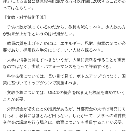
律」による国会公務員給与削減が地方財政計画に反映することがあ
ってはならない。
【文教・科学技術予算】
・子供の数が減っているのだから、教員も減らすべき。少人数の方
が効果が上がるというのは根拠がない。
・教員の質を上げるためには、エネルギー、忍耐、熱意の３つが必
要であり、採用数を半分にして、いい人材を採るべき。
・大学は情報公開をすべきというが、大量に資料を作ることが重要
なのではなく、実績・パフォーマンスをもって評価すべき。
・科学技術については、長い目で見て、ボトムアップではなく、国
策に基づいてトップダウンで実施すべき。
・文教予算については、OECDの提言を踏まえた検証を進めていく
ことが必要。
・外部資金が増えたとの指摘があるが、外部資金の大半は研究に向
けられ、教育にはほとんど回らない。したがって、大学への運営費
交付金の議論を行う場合は、教育についても着目することが必要。