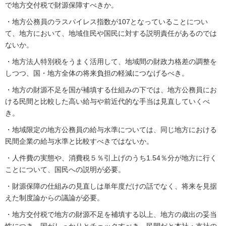
で地方交付税で財源保障すべきか。
・地方公務員のラスパイレス指数が107となっていることについ
て、地方において、地域住民や国民に対する説明責任があるのでは
ないか。
・地方法人特別税をうまく活用して、地域間の財政力格差の調整を
しつつ、国・地方全体の将来負担の軽減につなげるべき。
・地方の財源不足を国が補填する仕組みの下では、地方公務員にお
ける民間と比較した高い給与や前近代的な手当は見直していくべ
き。
・地域限定の地方公務員の給与水準については、同じ地方における
民間企業の給与水準と比較すべきではないか。
・人件費の実態や、消費税５％引上げのうち1.54％分が地方に行く
ことについて、国民への説明が必要。
・財源保障の仕組みの見直しは単年度だけの話でなく、将来を見据
えた制度論からの議論が必要。
・地方交付税で地方の財源不足を補填する以上、地方の歳出の妥当