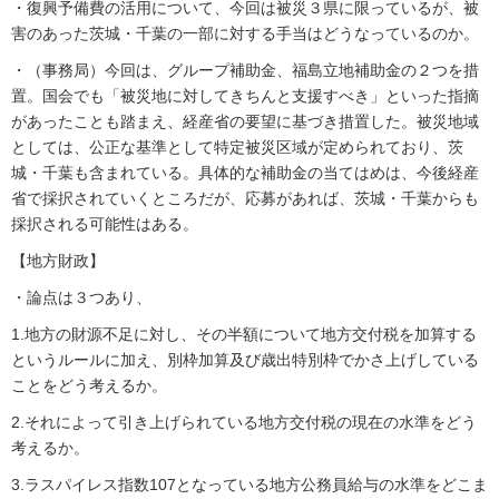
・復興予備費の活用について、今回は被災３県に限っているが、被
害のあった茨城・千葉の一部に対する手当はどうなっているのか。
・（事務局）今回は、グループ補助金、福島立地補助金の２つを措
置。国会でも「被災地に対してきちんと支援すべき」といった指摘
があったことも踏まえ、経産省の要望に基づき措置した。被災地域
としては、公正な基準として特定被災区域が定められており、茨
城・千葉も含まれている。具体的な補助金の当てはめは、今後経産
省で採択されていくところだが、応募があれば、茨城・千葉からも
採択される可能性はある。
【地方財政】
・論点は３つあり、
1.地方の財源不足に対し、その半額について地方交付税を加算する
というルールに加え、別枠加算及び歳出特別枠でかさ上げしている
ことをどう考えるか。
2.それによって引き上げられている地方交付税の現在の水準をどう
考えるか。
3.ラスパイレス指数107となっている地方公務員給与の水準をどこま