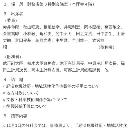
２．場 所 財務省第３特別会議室（本庁舎４階）
３．出席者
（委員）
赤井伸郎、秋山咲恵、板垣信幸、井堀利宏、岡本圀衞、葛西敬之、
倉重篤郎、小林毅、角和夫、竹中ナミ、田近栄治、田中弥生、土居
丈朗、富田俊基、鳥原光憲、中里透、早川準一、渡辺捷
昭 （敬称略）
（財務省）
武正副大臣、柚木大臣政務官、木下主計局長、中原主計局次長、福
田主計局次長、岡本主計局次長、可部主計局総務課長 他
４．議 題
○ 経済危機対応・地域活性化予備費等の活用について
○ 地方財政について
○ 文教・科学技術関係予算について
○ 復興関係予算について
５．議事内容
○ 11月1日の分科会では、事務局より、「経済危機対応・地域活性化