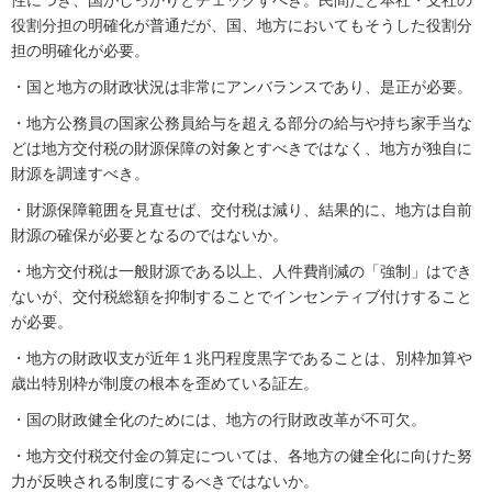
性につき、国がしっかりとチェックすべき。民間だと本社・支社の
役割分担の明確化が普通だが、国、地方においてもそうした役割分
担の明確化が必要。
・国と地方の財政状況は非常にアンバランスであり、是正が必要。
・地方公務員の国家公務員給与を超える部分の給与や持ち家手当な
どは地方交付税の財源保障の対象とすべきではなく、地方が独自に
財源を調達すべき。
・財源保障範囲を見直せば、交付税は減り、結果的に、地方は自前
財源の確保が必要となるのではないか。
・地方交付税は一般財源である以上、人件費削減の「強制」はでき
ないが、交付税総額を抑制することでインセンティブ付けすること
が必要。
・地方の財政収支が近年１兆円程度黒字であることは、別枠加算や
歳出特別枠が制度の根本を歪めている証左。
・国の財政健全化のためには、地方の行財政改革が不可欠。
・地方交付税交付金の算定については、各地方の健全化に向けた努
力が反映される制度にするべきではないか。