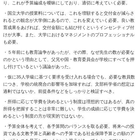
り、これが予算編成を曖昧にしており、適切に考えていく必要。
・国立大学の授業料については、これを増額すると交付金が減らさ
れるとの観念が大学側にあるので、これを変えていく必要。良い教
育成果をあげれば、交付金額にも結び付くというインセンティブ付
けが大事。また、大学におけるマネジメントのプロフェッショナル
も必要。
・５年前にも教育論争があったが、その際、なぜ先生の数が必要な
のかという理由として、父兄や国・教育委員会が学校にすべてを押
し付けているという議論があった。
・仮に35人学級に基づく要求を受け入れる場合でも、必要な教員数
につき、学校の統廃合の影響等を加味すれば、文部科学省の想定は
過剰ではないか。前提条件などをしっかりと検証すべき。
・所得に応じて学費を決めるという制度は理想的ではあるが、真の
所得を把握することは非常に難しい。学生の成績に応じて学費を決
めるという制度の方が現実的ではないか。
・予算全体を考えて、各予算間のバランスを取る必要。将来への投
資である文教予算と高齢者への予算である社会保障予算との額のア