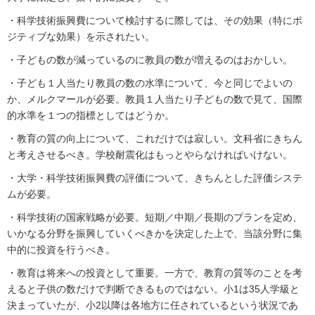
・科学技術振興費について検討するに際しては、その効果（特にポ
ジティブな効果）を示されたい。
・子どもの数が減っているのに教員の数が増えるのはおかしい。
・子ども１人当たり教員の数の水準について、今と同じでよいの
か、メルクマールが必要。教員１人当たり子どもの数で見て、国際
的水準を１つの指標としてはどうか。
・教育の質の向上について、これだけでは寂しい。文科省にきちん
と考えさせるべき。学校耐震化はもっとやらなければいけない。
・大学・科学技術振興費の評価について、きちんとした評価システ
ムが必要。
・科学技術の国家戦略が必要。短期／中期／長期のプランを定め、
いかなる分野を振興していくべきかを決定した上で、当該分野に集
中的に投資を行うべき。
・教育は将来への投資として重要。一方で、教育の質等のことを考
えると子供の数だけで判断できるものではない。小1は35人学級と
決まっていたが、小2以降は各地方に任されているという状況であ