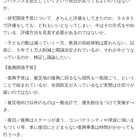
ンバランスを是正していくという視点があってもよいのではない
か。
・研究開発予算について、きちんと評価をしてきたのか、ＳＡＢＣ
で評価をしても、どれもいいとなってしまい、今はその方式をやめ
ている。評価方法を見直す必要があるのではないか。
・子どもの数は減っていく一方、教員の供給体制は変わらない。以
前に、５年で１万人削減と閣議決定されているが、それが今どうな
っているのか、検証し議論したい。
【復興関係予算】
・復興予算は、被災地の復興に回るなら国民も一肌脱ごう、という
ことで組まれているが、全国防災が入っているなど実態は仕切りが
緩いのではないか。
・被災地向け以外のものは一般会計で、優先順位をつけて実施すべ
き。
・復旧／復興はステージが違う。コンパクトシティや津波に強いま
ちづくり等、単に復旧にとどまらない復興事業は時間がかかっても
行うべき。