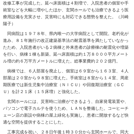
改修工事が完成した。延べ床面積は４割増で、入院患者の個室や手
術室などを大幅に増やしたほか、玄関ホールでも治療できるよう医
療用設備を充実させ、災害時にも対応できる態勢を整えた。（川崎
陽子）
同病院は１９７８年、県内唯一の大学病院として開院。老朽化が
進み、８１年施行の改正建築基準法の耐震基準を満たしていなかっ
たため、入院患者がいる２病棟と外来患者の診療棟の耐震化や増築
を行い、病棟１棟も新築。延べ床面積は約１万８０００平方メート
ル増の約６万平方メートルに増えた。総事業費約２０２億円。
病棟では、６人部屋を廃止し、個室は６９室から１６３室、４人
部屋は２０室から９８室に増えた。手術室は８室から１４室、周産
期医療では新生児集中治療室（ＮＩＣＵ）や回復期治療室（ＧＣ
Ｕ）を計２１床（１５床増）と強化した。
玄関ホールには、災害時に治療ができるよう、自家発電装置や、
パソコンで電子カルテを使うため、ＬＡＮを整備した。コーヒーチ
ェーン店の新設や病棟の屋上緑化も実施し、患者に開放するなど快
適な空間を提供することにした。
工事完成を祝い、２８日午後１時３０分から玄関ホールで、同大