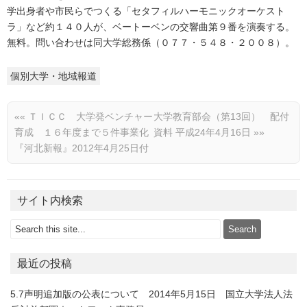
学出身者や市民らでつくる「セタフィルハーモニックオーケスト
ラ」など約１４０人が、ベートーベンの交響曲第９番を演奏する。
無料。問い合わせは同大学総務係（０７７・５４８・２００８）。
個別大学・地域報道
««
ＴＩＣＣ 大学発ベンチャー
大学教育部会（第13回） 配付
育成 １６年度まで５件事業化
資料 平成24年4月16日
»»
『河北新報』2012年4月25日付
サイト内検索
最近の投稿
5.7声明追加版の公表について 2014年5月15日 国立大学法人法