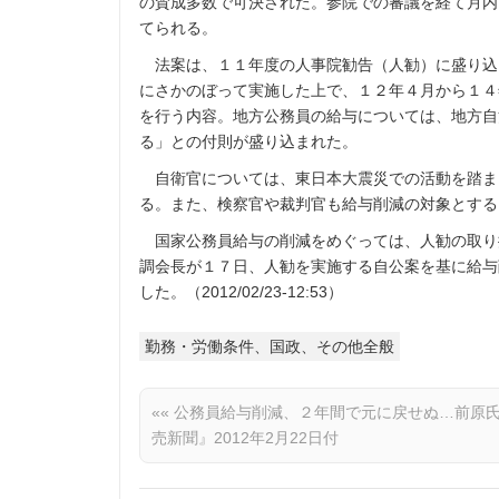
の賛成多数で可決された。参院での審議を経て月内
てられる。
法案は、１１年度の人事院勧告（人勧）に盛り込
にさかのぼって実施した上で、１２年４月から１４
を行う内容。地方公務員の給与については、地方自
る」との付則が盛り込まれた。
自衛官については、東日本大震災での活動を踏ま
る。また、検察官や裁判官も給与削減の対象とする
国家公務員給与の削減をめぐっては、人勧の取り
調会長が１７日、人勧を実施する自公案を基に給与
した。（2012/02/23-12:53）
勤務・労働条件、国政、その他全般
««
公務員給与削減、２年間で元に戻せぬ…前原
売新聞』2012年2月22日付