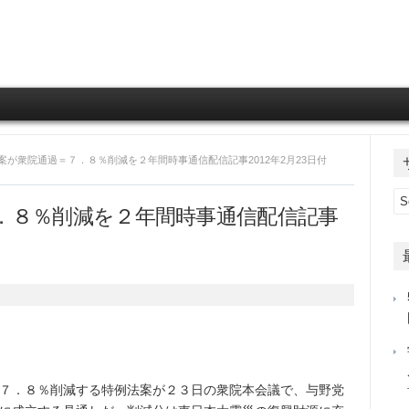
Skip to content
法案が衆院通過＝７．８％削減を２年間時事通信配信記事2012年2月23日付
．８％削減を２年間時事通信配信記事
間
７．８％削減する特例法案が２３日の衆院本会議で、与野党