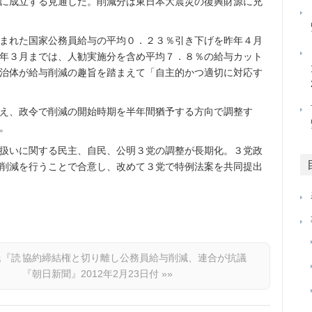
に成立する見通しだ。削減分は東日本大震災の復興財源に充
まれた国家公務員給与の平均０．２３％引き下げを昨年４月
年３月までは、人勧実施分を含め平均７．８％の給与カット
治体が給与削減の趣旨を踏まえて「自主的かつ適切に対応す
え、政令で削減の開始時期を半年間猶予する方向で調整す
。
扱いに関する民主、自民、公明３党の調整が長期化。３党政
削減を行うことで合意し、改めて３党で特例法案を共同提出
氏『読
協約締結権と切り離し公務員給与削減、連合が抗議
『朝日新聞』2012年2月23日付
»»