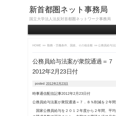
新首都圏ネット事務局
国立大学法人法反対首都圏ネットワーク事務局
HOME
»»
勤務・労働条件、国政、その他全般
»» 公務員給与
公務員給与法案が衆院通過＝７
2012年2月23日付
posted:
2012年2月23日
時事通信配信記事2012年2月23日付
公務員給与法案が衆院通過＝７．８％削減を２年
国家公務員給与を２０１２年度から２年間、平均