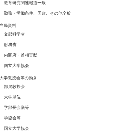
教育研究関連報道一般
勤務・労働条件、国政、その他全般
当局資料
文部科学省
財務省
内閣府・首相官邸
国立大学協会
大学教授会等の動き
部局教授会
大学単位
学部長会議等
学協会等
国立大学協会