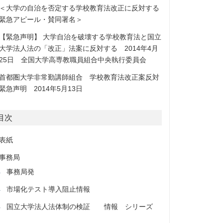
＜大学の自治を否定する学校教育法改正に反対する
緊急アピール・賛同署名＞
【緊急声明】 大学自治を破壊する学校教育法と国立
大学法人法の「改正」法案に反対する 2014年4月
25日 全国大学高専教職員組合中央執行委員会
首都圏大学非常勤講師組合 学校教育法改正案反対
緊急声明 2014年5月13日
目次
表紙
事務局
事務局発
市場化テスト導入阻止情報
国立大学法人法体制の検証 情報 シリーズ