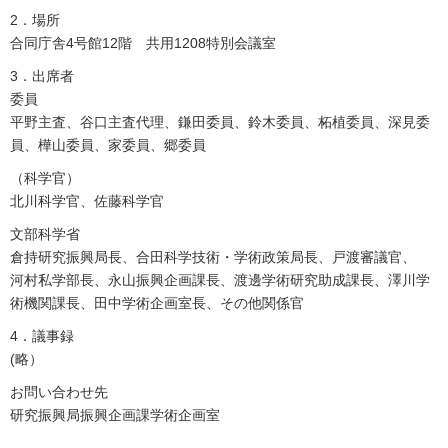
2．場所
合同庁舎4号館12階 共用1208特別会議室
3．出席者
委員
平野主査、谷口主査代理、鎌田委員、鈴木委員、柘植委員、深見委
員、樺山委員、家委員、郷委員
（科学官）
北川科学官、佐藤科学官
文部科学省
倉持研究振興局長、合田科学技術・学術政策局長、戸渡審議官、
河村私学部長、永山振興企画課長、渡邊学術研究助成課長、澤川学
術機関課長、田中学術企画室長、その他関係官
4．議事録
(略）
お問い合わせ先
研究振興局振興企画課学術企画室