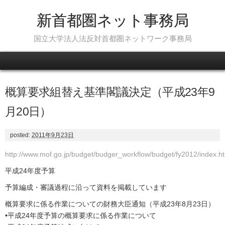
新首都圏ネット事務局
国立大学法人法反対首都圏ネットワーク事務局
Skip to content
概算要求組替え基準閣議決定（平成23年9
月20日）
posted:
2011年9月23日
http://www.mof.go.jp/budget/budger_workflow/budget/fy2012/index.h
平成24年度予算
予算編成・審議過程に沿って資料を掲載しています
概算要求に係る作業についての財務大臣通知（平成23年8月23日）
•平成24年度予算の概算要求に係る作業について