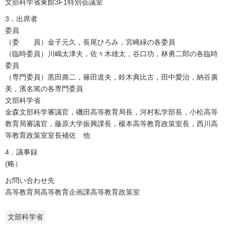
文部科学省東館3F1特別会議室
3．出席者
委員
（委 員）金子元久，長尾ひろみ，宮崎緑の各委員
（臨時委員）川嶋太津夫，佐々木雄太，谷口功，林勇二郎の各臨時
委員
（専門委員）黒田壽二，篠田道夫，鈴木典比古，田中愛治，納谷廣
美，濱名篤の各専門委員
文部科学省
金森文部科学審議官，磯田高等教育局長，河村私学部長，小松高等
教育局審議官，藤原大学振興課長，榎本高等教育政策室長，西川高
等教育政策室室長補佐 他
4．議事録
(略）
お問い合わせ先
高等教育局高等教育企画課高等教育政策室
文部科学省