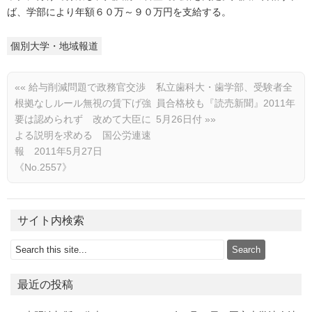
ば、学部により年額６０万～９０万円を支給する。
個別大学・地域報道
««
給与削減問題で政務官交渉
私立歯科大・歯学部、受験者全
根拠なしルール無視の賃下げ強
員合格校も『読売新聞』2011年
要は認められず 改めて大臣に
5月26日付
»»
よる説明を求める 国公労連速
報 2011年5月27日
《No.2557》
サイト内検索
最近の投稿