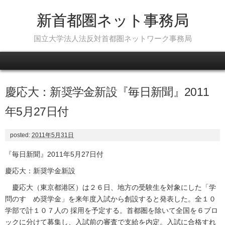
新首都圏ネット事務局
国立大学法人法反対首都圏ネットワーク事務局
Skip to content
慶応大：新奨学金新設『毎日新聞』2011
年5月27日付
posted:
2011年5月31日
『毎日新聞』2011年5月27日付
慶応大：新奨学金新設
慶応大（東京都港区）は２６日、地方の受験生を対象にした「学
問のすゝめ奨学金」を来年度入試から創設すると発表した。全１０
学部で計１０７人の 採用を予定する。首都圏を除いて全国を６ブロ
ックに分けて募集し、入試前の審査で支給を内定。入試に合格すれ