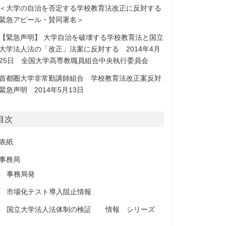
＜大学の自治を否定する学校教育法改正に反対する
緊急アピール・賛同署名＞
【緊急声明】 大学自治を破壊する学校教育法と国立
大学法人法の「改正」法案に反対する 2014年4月
25日 全国大学高専教職員組合中央執行委員会
首都圏大学非常勤講師組合 学校教育法改正案反対
緊急声明 2014年5月13日
目次
表紙
事務局
事務局発
市場化テスト導入阻止情報
国立大学法人法体制の検証 情報 シリーズ