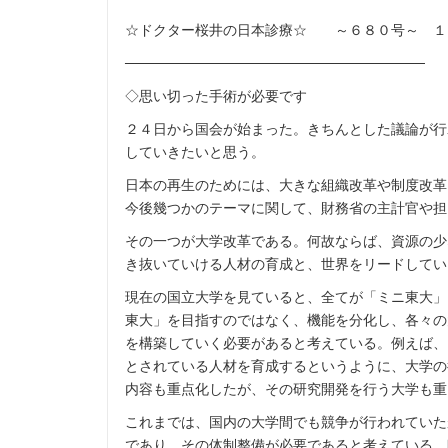
☆ドクター桜井の日本診療☆ ～６８０号～ １
──────────────────────────────
◇思い切った手術が必要です
２４日から国会が始まった。きちんとした議論が行
していきたいと思う。
日本の再生のためには、大きな組織改革や制度改革
今後幾つかのテーマに関して、財務省の主計官や担
その一つが大学改革である。何故ならば、資源の少
き抜いていける人材の育成と、世界をリードしてい
現在の国立大学を見ていると、全てが「ミニ東大」
東大」を目指すのではなく、機能を分化し、各々の
を構築していく必要があると考えている。例えば、
とされている人材を育成するというように、大学の
内容も重点化したが、その研究開発を行う大学も重
これまでは、国内の大学間でも競争が行われていた
であり、その体制整備が必要であると考えている。