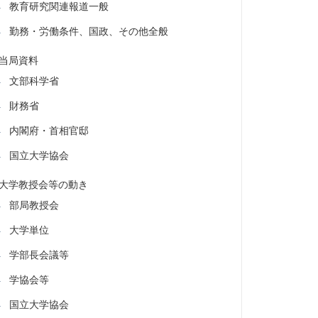
教育研究関連報道一般
勤務・労働条件、国政、その他全般
当局資料
文部科学省
財務省
内閣府・首相官邸
国立大学協会
大学教授会等の動き
部局教授会
大学単位
学部長会議等
学協会等
国立大学協会