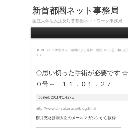
新首都圏ネット事務局
国立大学法人法反対首都圏ネットワーク事務局
HOME
»»
非大学個人・組織による見解・論説
»» ◇思い切っ
２７
◇思い切った手術が必要です 
０号～ １１．０１．２７
posted:
2011年1月27日
http://www.dr-sakurai.jp/blog.html
櫻井充財務副大臣のメールマガジンから抜粋
──────────────────────────────