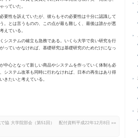
ゃっていた。
必要性を訴えていたが、彼らもその必要性は十分に認識して
う。とは言うものの、この点が最も難しく、最後は誰かが悪
考えている。
くシステムの確立も急務である。いくら大学で良い研究を行
がっていかなければ、基礎研究は基礎研究のためだけになっ
が中心となって新しい商品やシステムを作っていく体制も必
、システム改革も同時に行わなければ、日本の再生はあり得
いきたいと考えている。
成で協
大学院部会（第51回） 配付資料平成22年12月8日
»»