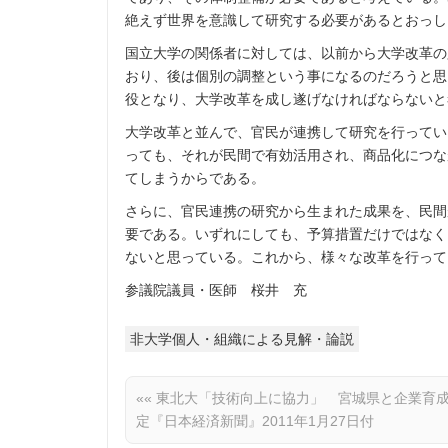
絶えず世界を意識して研究する必要があるとおっし
国立大学の関係者に対しては、以前から大学改革の
おり、後は個別の調整という事になるのだろうと思
役となり、大学改革を成し遂げなければならないと
大学改革と並んで、官民が連携して研究を行ってい
っても、それが民間で有効活用され、商品化につな
てしまうからである。
さらに、官民連携の研究から生まれた成果を、民間
要である。いずれにしても、予算措置だけではなく
ないと思っている。これから、様々な改革を行って
参議院議員・医師 桜井 充
非大学個人・組織による見解・論説
««
東北大「技術向上に協力」 宮城県と企業育
定『日本経済新聞』2011年1月27日付