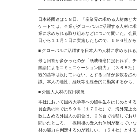
———————————————————————
日本経団連は１８日、「産業界の求める人材像と大
ケートでは、企業がグローバルに活躍する人材に求
業に求められる取り組みなどについて聞いた。会員
日から１１月１日に実施したもので、５９６社から
■ グローバルに活躍する日本人の人材に求められる
最も回答が多かったのが「既成概念に捉われず、チ
国語によるコミュニケーション能力」（３６８社）
観的基準は設けていない」とする回答が多数を占め
識、本人の適性、経験等を総合的に勘案するから」
■ 外国人人材の採用状況
本社において国内大学等への留学生をはじめとする
員企業の間では５９％（１７９社）で、海外売上比
数に占める外国人の割合は、２％台で推移しており
聞いたところ、「採用後の受入れ体制が整っていな
材の能力を判定するのが難しい」（５４社）とする