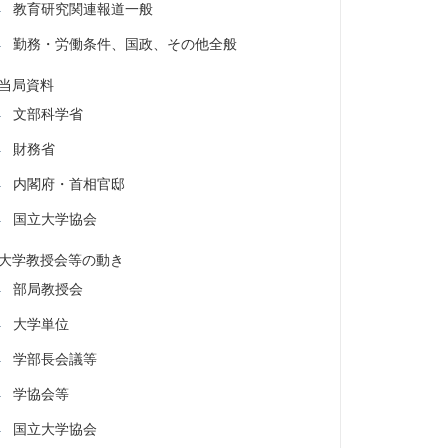
教育研究関連報道一般
勤務・労働条件、国政、その他全般
当局資料
文部科学省
財務省
内閣府・首相官邸
国立大学協会
大学教授会等の動き
部局教授会
大学単位
学部長会議等
学協会等
国立大学協会