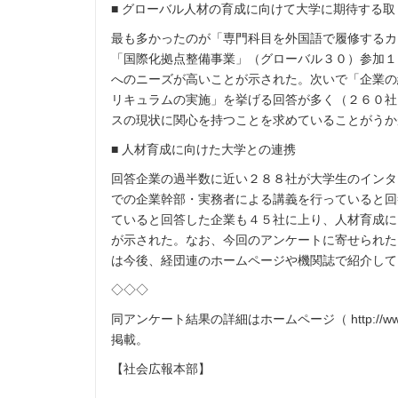
■ グローバル人材の育成に向けて大学に期待する取
最も多かったのが「専門科目を外国語で履修するカ
「国際化拠点整備事業」（グローバル３０）参加１
へのニーズが高いことが示された。次いで「企業の
リキュラムの実施」を挙げる回答が多く（２６０社
スの現状に関心を持つことを求めていることがうか
■ 人材育成に向けた大学との連携
回答企業の過半数に近い２８８社が大学生のインタ
での企業幹部・実務者による講義を行っていると回
ていると回答した企業も４５社に上り、人材育成に
が示された。なお、今回のアンケートに寄せられた
は今後、経団連のホームページや機関誌で紹介して
◇◇◇
同アンケート結果の詳細はホームページ（ http://www.keidanre
掲載。
【社会広報本部】