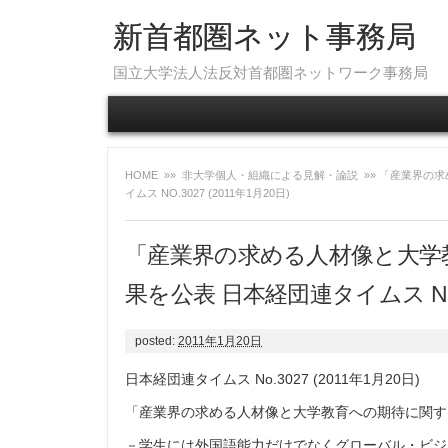
新首都圏ネット事務局
国立大学法人法反対首都圏ネットワーク事務局
HOME
»»
非大学個人・組織による見解・論説
»» 「産業界の
イムス NO.3027 (2011年1月20日)
「産業界の求める人材像と大学
果を公表 日本経団連タイムス No.30
posted:
2011年1月20日
日本経団連タイムス No.3027 (2011年1月20日)
「産業界の求める人材像と大学教育への期待に関す
－学生には外国語能力だけでなくグローバル・ビジ