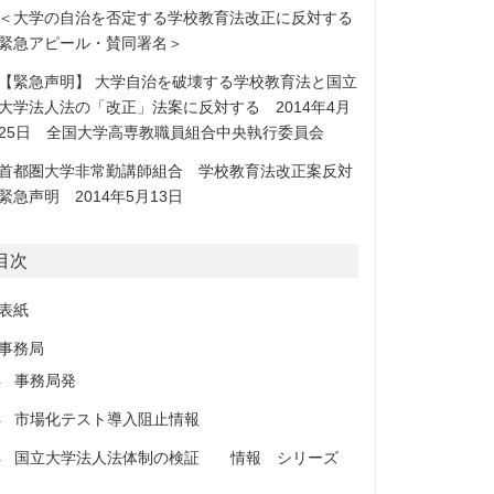
＜大学の自治を否定する学校教育法改正に反対する
緊急アピール・賛同署名＞
【緊急声明】 大学自治を破壊する学校教育法と国立
大学法人法の「改正」法案に反対する 2014年4月
25日 全国大学高専教職員組合中央執行委員会
首都圏大学非常勤講師組合 学校教育法改正案反対
緊急声明 2014年5月13日
目次
表紙
事務局
事務局発
市場化テスト導入阻止情報
国立大学法人法体制の検証 情報 シリーズ