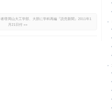
請者増
岡山大工学部、大胆に学科再編『読売新聞』2011年1
月21日付
»»