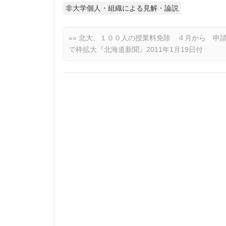
非大学個人・組織による見解・論説
««
北大、１００人の授業料免除 ４月から 申
で枠拡大『北海道新聞』2011年1月19日付