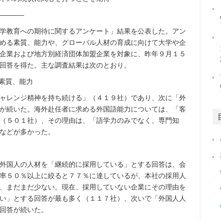
———–
学教育への期待に関するアンケート」結果を公表した。アン
める素質、能力や、グローバル人材の育成に向けて大学や企
企業および地方別経済団体加盟企業を対象に、昨年９月１５
回答を得た。主な調査結果は次のとおり。
素質、能力
ャレンジ精神を持ち続ける」（４１９社）であり、次に「外
が続いた。海外赴任者に求める外国語能力については、「客
（５０１社）、その理由は、「語学力のみでなく、専門知
などが多かった。
外国人の人材を「継続的に採用している」とする回答は、会
率５０％以上に絞ると７７％に達しているが、本社の採用人
、まだまだ少ない。現在、採用していない企業にその理由を
い」とする回答が最も多く（１１７社）、次いで「外国人人
回答が続いた。