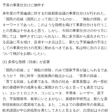
予算の事業仕分けに物申す
来年度の予算編成に対する行政刷新会議の事業仕分けが行われた。
「国民の目線（国民にとって役に立つものか」、「無駄の排除」が
キーワードであった。このような指標を掲げて事業仕分けを行うこ
との意義は十分あると思う。しかし、今回の事業仕分けのやり方に
関しては、物申さずにはいられない。既に多方面から提出されてい
る反論に耳を傾け、反省すべき点は正し、新たな予算編成の手法と
しての事業仕分けの充実に努めるべきである。私は特に次の２点に
ついて検討をお願いしたい。
(1) 多様な指標（目線）が必要
「国民の目線」と「無駄の排除」のみで国家予算が論じられるであ
ろうか？ 特に科学・技術振興の観点からは、「世界の目線」、
「育てる目線」も必要である。現在の社会・産業基盤は、約一世紀
前の基礎科学の成果を基に展開されていると言っても過言ではな
い。エレクトロニクス、コンピュータ、半導体、レーザー、原子
力、宇宙開発等、枚挙にいとまがない。基礎科学研究は、新たな基
幹技術創出の震源地である。また、これまでの基礎科学の発展は、
欧米諸国が中心的役割を果たしてきたと言えるが、21世紀はその担