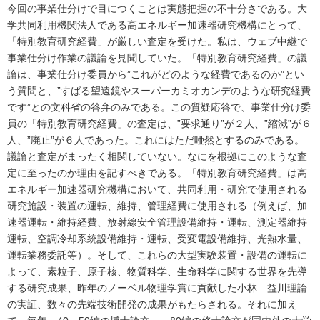
今回の事業仕分けで目につくことは実態把握の不十分さである。大
学共同利用機関法人である高エネルギー加速器研究機構にとって、
「特別教育研究経費」が厳しい査定を受けた。私は、ウェブ中継で
事業仕分け作業の議論を見聞していた。「特別教育研究経費」の議
論は、事業仕分け委員から”これがどのような経費であるのか”とい
う質問と、”すばる望遠鏡やスーパーカミオカンデのような研究経費
です”との文科省の答弁のみである。この質疑応答で、事業仕分け委
員の「特別教育研究経費」の査定は、”要求通り”が２人、”縮減”が６
人、”廃止”が６人であった。これにはただ唖然とするのみである。
議論と査定がまったく相関していない。なにを根拠にこのような査
定に至ったのか理由を記すべきである。「特別教育研究経費」は高
エネルギー加速器研究機構において、共同利用・研究で使用される
研究施設・装置の運転、維持、管理経費に使用される（例えば、加
速器運転・維持経費、放射線安全管理設備維持・運転、測定器維持
運転、空調冷却系統設備維持・運転、受変電設備維持、光熱水量、
運転業務委託等）。そして、これらの大型実験装置・設備の運転に
よって、素粒子、原子核、物質科学、生命科学に関する世界を先導
する研究成果、昨年のノーベル物理学賞に貢献した小林―益川理論
の実証、数々の先端技術開発の成果がもたらされる。それに加え