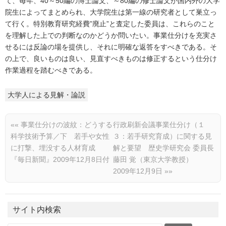
て、毎年、40～50編の博士論文、～80編の修士論文が国内外の大学
院生によってまとめられ、大学院生は第一線の研究者として巣立っ
て行く。特別教育研究経費”廃止”と査定した委員は、これらのこと
を理解した上での判断なのかどうか問いたい。事業仕分けを充実さ
せるには反論の場を提供し、それに明確な返答をすべきである。そ
の上で、良いものは良い、見直すべきものは修正するという仕分け
作業過程を踏むべきである。
大学人による見解・論説
««
事業仕分けの波紋：どうする
行政刷新会議事業仕分け（１
科学技術予算／下 若手や女性
３：若手研究育成）に関する見
に打撃、埋没する人材育成
解と要望 歴史学研究会 委員長
『毎日新聞』2009年12月8日付
藤田 覚（東京大学教授）
2009年12月9日
»»
サイト内検索