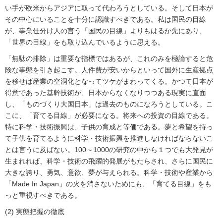
い手が欧米からアジアに取って代わろうとしている。そして日本が
その中心にいることを十分に認識すべきである。私は国民の目線
が、事業仕分け人の言う「国民の目線」よりもはるか先にあり、
「世界の目線」をも取り込んでいるように思える。
「無駄の排除」は重要な指標ではあるが、これのみを極論すると危
険な事態を引き起こす。人件費が安いからといって国外に生産拠点
を移せば産業の空洞化となってツケがまわってくる。かつて日本が
得意であった基幹技術が、日本からなくなりつつある現実に直面
し、「ものづくり大国日本」は過去のものになろうとしている。こ
こに、「育てる目線」が必要になる。将来への投資の目線である。
特に科学・技術振興は、子供の育成と等価である。夢と希望を持っ
て子供を育てるように科学・技術振興を推進しなければならないこ
とは言うに及ばない。100～1000の研究の中から１つでも大発見が
生まれれば、科学・技術の飛躍的発展がもたらされ、さらに国民に
大きな誇り、勇気、意欲、夢が与えられる。科学・技術や産業から
「Made In Japan」の火を消さないためにも、「育てる目線」をも
っと重視すべきである。
(2) 実態把握の徹底