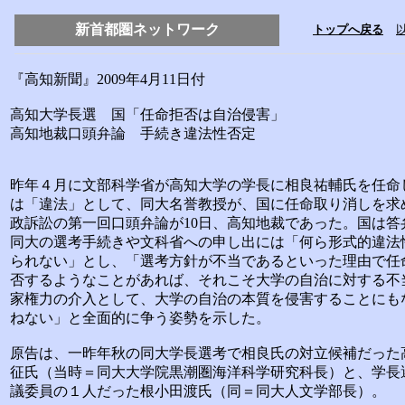
『高知新聞』2009年4月11日付
高知大学長選 国「任命拒否は自治侵害」
高知地裁口頭弁論 手続き違法性否定
昨年４月に文部科学省が高知大学の学長に相良祐輔氏を任命
は「違法」として、同大名誉教授が、国に任命取り消しを求
政訴訟の第一回口頭弁論が10日、高知地裁であった。国は答
同大の選考手続きや文科省への申し出には「何ら形式的違法
られない」とし、「選考方針が不当であるといった理由で任
否するようなことがあれば、それこそ大学の自治に対する不
家権力の介入として、大学の自治の本質を侵害することにも
ねない」と全面的に争う姿勢を示した。
原告は、一昨年秋の同大学長選考で相良氏の対立候補だった
征氏（当時＝同大大学院黒潮圏海洋科学研究科長）と、学長
議委員の１人だった根小田渡氏（同＝同大人文学部長）。