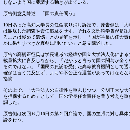
しないよう国に要請する動きが出ている。
原告側意見陳述 「国の責任問う」
10日あった高知大学長の任命取り消し訴訟で、原告側は「大
は徹底した調査や責任追及をせず、それを文部科学省が是認
ることは極めて遺憾」との見解を示し、「国が学長の任命責
かに果たすべきか真剣に問いたい」と意見陳述した。
原告の高橋正征氏は学長選考の経緯や国立大学法人化による
裁量拡大に言及しながら、「だからと言って国の関与が全く
るのではない」「国民の負託を受けた高等教育機関として透
確保は言うに及ばず、よもや不公正な運営があってはならな
指摘。
その上で、「大学法人の自律性を重んじつつ、公明正大な大
を担保するため」として、国の学長任命責任を問う考えを重
調した。
原告側は次回６月16日の第２回弁論で、国の主張に対し具体
論を行う。