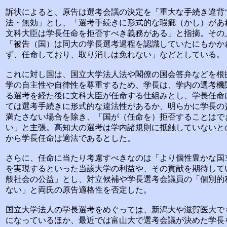
訴状によると、原告は選考会議の決定を「重大な手続き違背
法・無効」とし、「選考手続きに形式的な瑕疵（かし）があ
文科大臣は学長任命を拒否すべき義務がある」と指摘。その
「被告（国）は同大の学長選考過程を認識していたにもかか
ず、任命しており、取り消しは免れない」などとしている。
これに対し国は、国立大学法人法や閣僚の国会答弁などを根
学の自主性や自律性を尊重するため、学長は、学内の選考機
る選考を経た後に文科大臣が任命する仕組みとし、学長任命
ては選考手続きに形式的な違法性があるか、明らかに学長の
満たさない場合を除き、「国が（任命を）拒否することはで
い」と主張。高知大の選考は学内諸規則に抵触していないと
から学長任命は適法であるとした。
さらに、任命に当たり考慮すべきなのは「より個性豊かな国
を実現するといった当該大学の利益や、その貢献を期待して
般社会の公益」とし、対立候補や学長選考会議員の「個別的
ない」と両氏の原告適格性を否定した。
国立大学法人の学長選考をめぐっては、新潟大や滋賀医大で
になっているほか、最近では富山大で選考会議が決めた学長