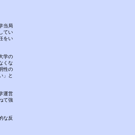
学当局
してい
任をい
大学の
なくな
明性の
い」と
学運営
ねて強
的な反