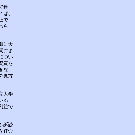
で違
れば、
上で
わら
拠に大
関によ
につい
資質を
きな
の見方
立大学
いる一
利益で
も訴訟
を任命