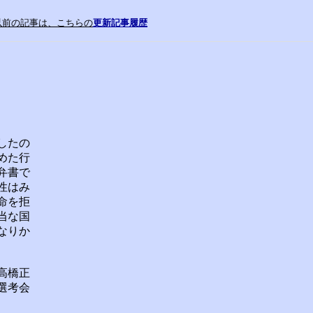
したの
めた行
弁書で
性はみ
命を拒
当な国
なりか
高橋正
選考会