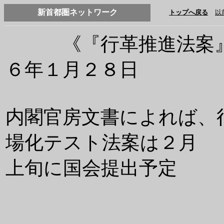
新首都圏ネットワーク
トップへ戻る
以
《『行革推進法案』関
６年１月２８日
内閣官房文書によれば、
場化テスト法案は２月
上旬に国会提出予定